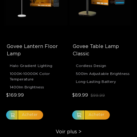
Govee Lantern Floor 
Govee Table Lamp 
Lamp
Classic
Halo Gradient Lighting
Cordless Design
1000K–10000K Color
500lm Adjustable Brightness
Temperature
Long-Lasting Battery
1400lm Brightness
$169.99
$89.99
$99.99
Acheter
Acheter
Voir plus
>