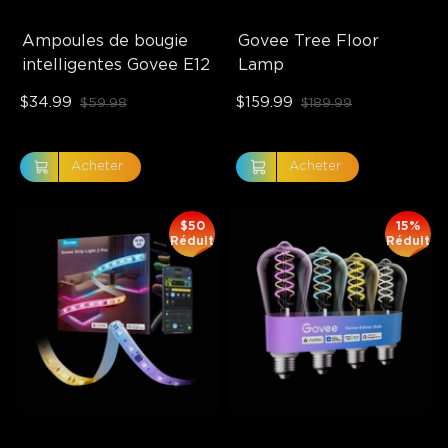
Ampoules de bougie 
Govee Tree Floor 
intelligentes Govee E12
Lamp
$34.99
$159.99
$59.98
$189.99
Acheter
Acheter
$50
15%
Réduit
Réduit