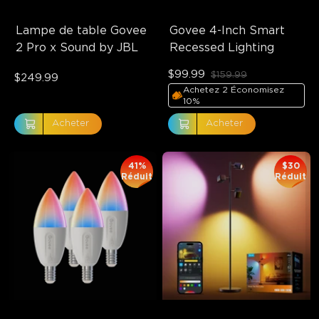
Lampe de table Govee 
Govee 4-Inch Smart 
2 Pro x Sound by JBL
Recessed Lighting
$99.99
$159.99
$249.99
Achetez 2 Économisez
10%
Acheter
Acheter
41%
$30
Réduit
Réduit
close