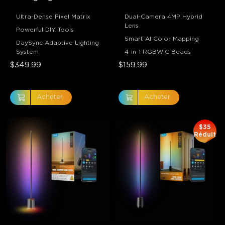
Ultra-Dense Pixel Matrix
Dual-Camera 4MP Hybrid
Lens
Powerful DIY Tools
Smart AI Color Mapping
DaySync Adaptive Lighting
System
4-in-1 RGBWIC Beads
$349.99
$159.99
Acheter
Acheter
$35
Réduit