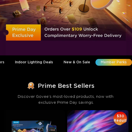
ers
Indoor Lighting Deals
New & On Sale
Member Perks
Prime Best Sellers
Discover Govee’s most-loved products, now with 
exclusive Prime Day savings.
$30
Réduit