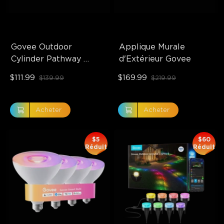
Govee Outdoor 
Applique Murale 
Cylinder Pathway 
d'Extérieur Govee
Lights
$111.99
$169.99
$139.99
$219.99
Acheter
Acheter
$5
$60
Réduit
Réduit