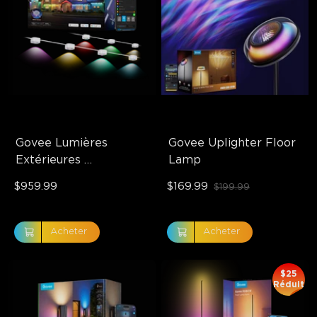
Govee Lumières 
Govee Uplighter Floor 
Extérieures 
Lamp
Permanentes Pro
$959.99
$169.99
$199.99
Acheter
Acheter
$25
Réduit