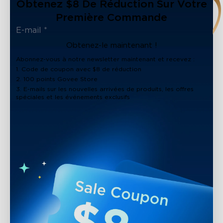
Obtenez $8 De Réduction Sur Votre
Première Commande
Obtenez-le maintenant !
Abonnez-vous à notre newsletter maintenant et recevez :
1. Code de coupon avec $8 de réduction
2. 100 points Govee Store
3. E-mails sur les nouvelles arrivées de produits, les offres
spéciales et les événements exclusifs