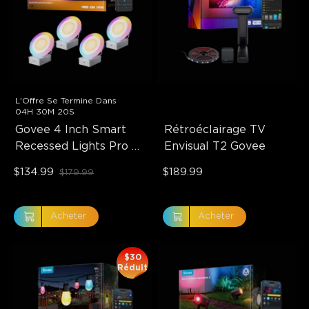
L'Offre Se Termine Dans
04H 30M 18S
Govee 4 Inch Smart 
Rétroéclairage TV 
Recessed Lights Pro 
Envisual T2 Govee
with Night Light
$134.99
$189.99
$179.99
Acheter
Acheter
$30
Réduit