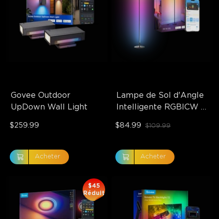
Govee Outdoor 
Lampe de Sol d'Angle 
UpDown Wall Light
Intelligente RGBICW 
Govee
$259.99
$84.99
$109.99
Acheter
Acheter
$45
Réduit