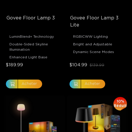
Govee Floor Lamp 3
Govee Floor Lamp 3 
Lite
LuminBlend+ Technology
RGBICWW Lighting
Double-Sided Skyline
Bright and Adjustable
Illumination
Dynamic Scene Modes
Enhanced Light Base
$189.99
$104.99
$139.99
Acheter
Acheter
10%
Réduit