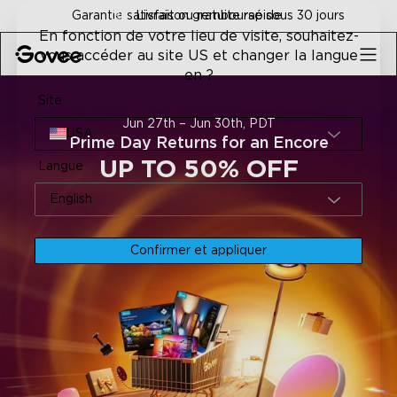
Skip to content
Livraison gratuite rapide
En fonction de votre lieu de visite, souhaitez-
vous accéder au site US et changer la langue
en ?
Site
Jun 27th – Jun 30th, PDT
USA
Prime Day Returns for an Encore
UP TO 50% OFF
Langue
English
Confirmer et appliquer