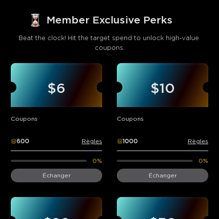
Member Exclusive Perks
Beat the clock! Hit the target spend to unlock high-value 
coupons.
$6
$10
Coupons
Coupons
600
Règles
1000
Règles
0%
0%
Échanger
Échanger