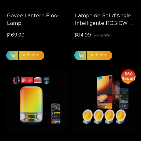
Govee Lantern Floor 
Lampe de Sol d'Angle 
Lamp
Intelligente RGBICW 
Govee
$169.99
$84.99
$109.99
Acheter
Acheter
$60
Réduit