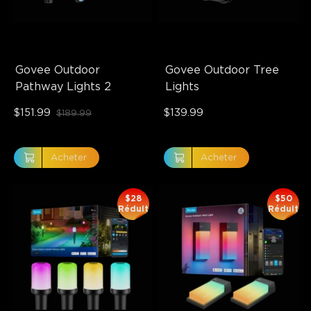
Govee Outdoor 
Govee Outdoor Tree 
Pathway Lights 2
Lights
$151.99
$139.99
$189.99
Acheter
Acheter
$28
$50
Réduit
Réduit