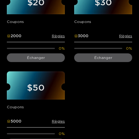
$20
$30
Coupons
Coupons
2000
Règles
3000
Règles
0%
0%
Échanger
Échanger
$50
Coupons
5000
Règles
0%