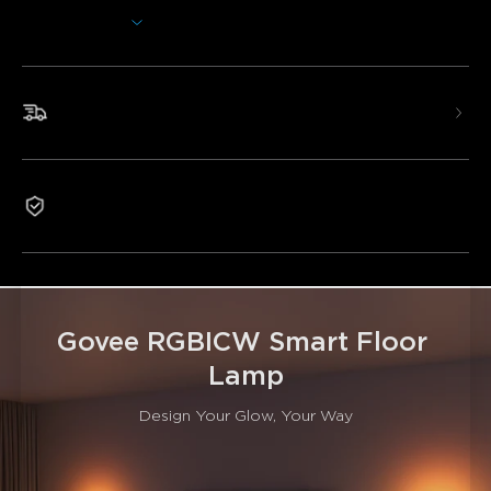
illuminer n'importe quel espace de vie intérieur.
Afficher plus
Faites danser vos lumières avec le mode musique
Contrôle vocal mains libres
Livraison rapide et gratuite
Technologie innovante RGBICWW
Mode DIY avec 14 contrôles de couleur segmentés
28 modes de scène prédéfinis au choix
Garantie 1 an
Govee RGBICW Smart Floor 
Lamp
Design Your Glow, Your Way