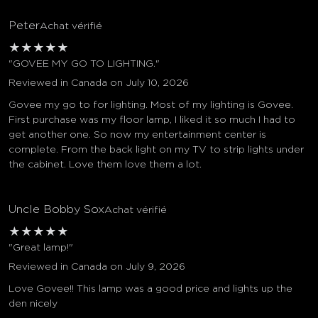
Peter
Achat vérifié
★
★
★
★
★
"GOVEE MY GO TO LIGHTING."
Reviewed in Canada on July 10, 2026
Govee my go to for lighting. Most of my lighting is Govee.
First purchase was my floor lamp, I liked it so much I had to
get another one. So now my entertainment center is
complete. From the back light on my TV to strip lights under
the cabinet. Love them love them a lot.
Uncle Bobby Sox
Achat vérifié
★
★
★
★
★
"Great lamp!"
Reviewed in Canada on July 9, 2026
Love Govee!! This lamp was a good price and lights up the
den nicely