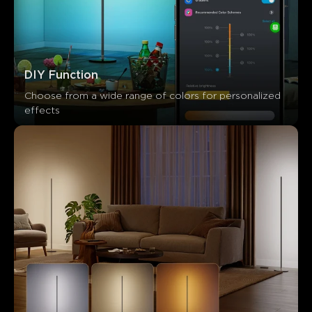
Les clients mentionnent
Positif
Négatif
Résumé
：
Généré par IA à partir du texte des avis clients
DIY Function
Choose from a wide range of colors for personalized 
effects