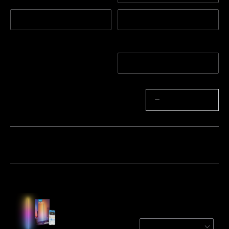
Bleu (compatible Matte
Argent
r)
Quantité
1 Paquet
2 Paquets
Quantité
−
+
Lot 1
Lot 2
Lot 3
Fréquemment achetés ensemble :
Govee RGBICW Smart Floor Lamp Basic
Black (Matter Compatible)
$109.99