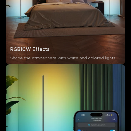
RGBICW Effects
Shape the atmosphere with white and colored lights
Ce que disent les clients
App functionality
Ease of setup
Connectivity
Build 
0
0
0