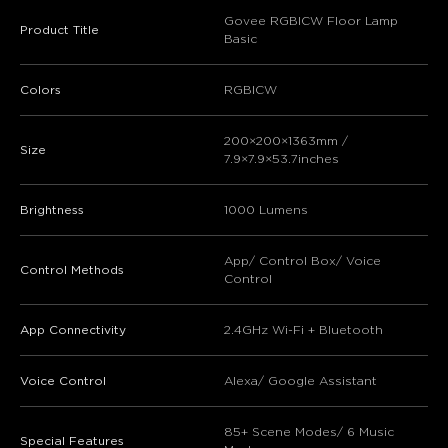
Govee RGBICW Floor Lamp
Product Title
Basic
Colors
RGBICW
200×200×1363mm /
Size
7.9×7.9×53.7inches
Brightness
1000 Lumens
App/ Control Box/ Voice
Control Methods
Control
App Connectivity
2.4GHz Wi-Fi + Bluetooth
Voice Control
Alexa/ Google Assistant
85+ Scene Modes/ 6 Music
Special Features