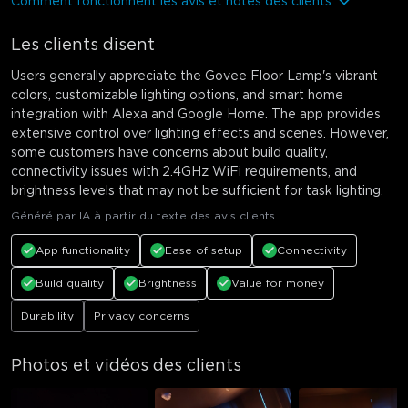
Comment fonctionnent les avis et notes des clients
Les clients disent
Users generally appreciate the Govee Floor Lamp's vibrant
colors, customizable lighting options, and smart home
integration with Alexa and Google Home. The app provides
extensive control over lighting effects and scenes. However,
some customers have concerns about build quality,
connectivity issues with 2.4GHz WiFi requirements, and
brightness levels that may not be sufficient for task lighting.
Généré par IA à partir du texte des avis clients
App functionality
Ease of setup
Connectivity
Build quality
Brightness
Value for money
Durability
Privacy concerns
Photos et vidéos des clients