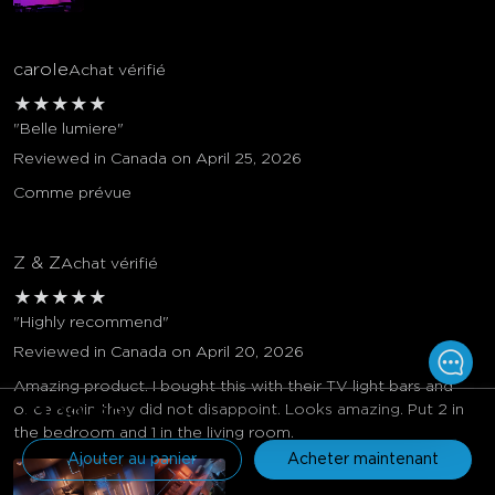
carole
Achat vérifié
★
★
★
★
★
"Belle lumiere"
Reviewed in Canada on April 25, 2026
Comme prévue
Z & Z
Achat vérifié
★
★
★
★
★
"Highly recommend"
Reviewed in Canada on April 20, 2026
Amazing product. I bought this with their TV light bars and
once again they did not disappoint. Looks amazing. Put 2 in
$109.99
the bedroom and 1 in the living room.
Ajouter au panier
Acheter maintenant