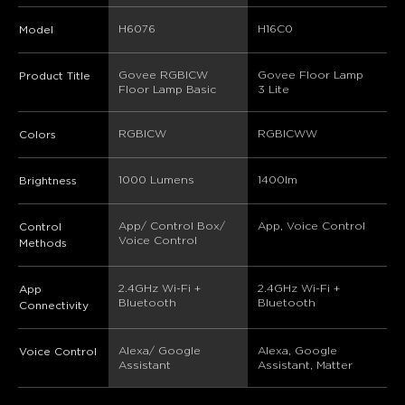
H6076
H16C0
Model
Govee RGBICW 
Govee Floor Lamp 
Product Title
Floor Lamp Basic
3 Lite
RGBICW
RGBICWW
Colors
1000 Lumens
1400lm
Brightness
App/ Control Box/ 
App, Voice Control
Control
Voice Control
Methods
2.4GHz Wi-Fi + 
2.4GHz Wi-Fi + 
App
Bluetooth
Bluetooth
Connectivity
Alexa/ Google 
Alexa, Google 
Voice Control
Assistant
Assistant, Matter