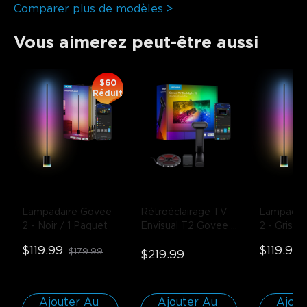
Comparer plus de modèles >
Vous aimerez peut-être aussi
$60
Réduit
Lampadaire Govee 
Rétroéclairage TV 
Lampadair
2
- Noir / 1 Paquet
Envisual T2 Govee
- 
2
- Gris /
Pour téléviseurs de 
$119.99
$119.99
$179.99
75-85 pouces
$219.99
Ajouter Au 
Ajouter Au 
Ajout