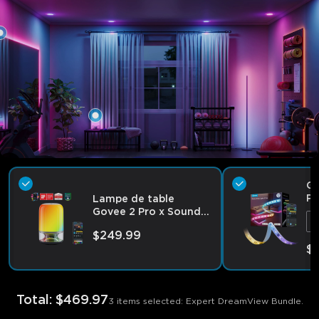
Go
Pr
Lampe de table
Govee 2 Pro x Sound
1
by JBL
$249.99
$
Total
:
$469.97
3 items selected: Expert DreamView Bundle.