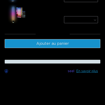
Govee Floor Lamp 2
Black / 1 Pack
$179.99
Total
:
$289.98
Ajouter au panier
Livraison sans souci disponible avec
seel
En savoir plus
Description
Modèle:H6076
Cette lampe sur pied fine et minimaliste est conçue pour
moderniser votre maison. Utilisant la technologie RGBICW,
vous pouvez créer un magnifique collage de couleurs pour