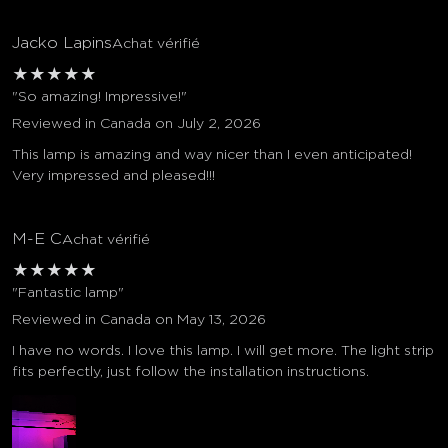
Jacko Lapins
Achat vérifié
★
★
★
★
★
"So amazing! Impressive!"
Reviewed in Canada on July 2, 2026
This lamp is amazing and way nicer than I even anticipated!
Very impressed and pleased!!!
M-E C
Achat vérifié
★
★
★
★
★
"Fantastic lamp"
Reviewed in Canada on May 13, 2026
I have no words. I love this lamp. I will get more. The light strip
fits perfectly, just follow the installation instructions.