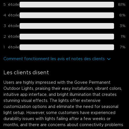
5
étoile
81
%
4
étoile
8
%
3
étoile
3
%
2
étoile
1
%
1
étoile
7
%
Comment fonctionnent les avis et notes des clients
Les clients disent
Users are highly impressed with the Govee Permanent
Outdoor Lights, praising their easy installation, vibrant colors,
intuitive app interface, and bright illumination that creates
stunning visual effects. The lights offer extensive
customization options and eliminate the need for seasonal
light setup. However, some customers have experienced
durability issues with lights failing after a few weeks or
months, and there are concerns about connectivity problems