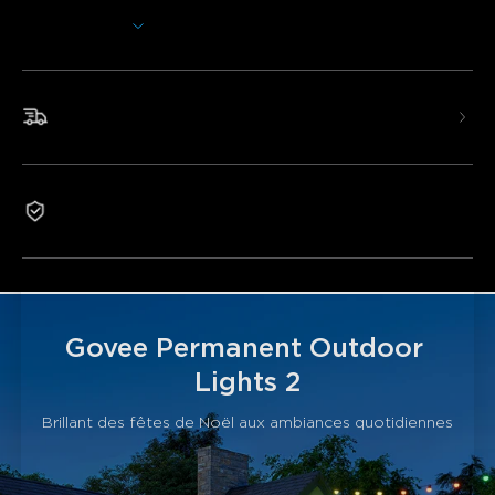
brillera avec des affichages captivants et uniques. Inspiré
Afficher plus
par le film "The Wild Robot", H705E offre également des
effets lumineux exclusifs co-brandés et un emballage
thématique spécial.
*L'extension lumineuse est uniquement compatible avec
Livraison rapide et gratuite
H705D/H705E, et la longueur totale après son ajout ne
doit pas dépasser 150ft/45m.
*Cette bande lumineuse ne
peut pas être coupée. Seuls les modèles H706A/B/C sont
découpables.
3-Year Warranty
Éclairage RGBICW élaboré :
Une conception
améliorée, les Govee Permanent Outdoor Lights 2
montrent un effet d'éclairage fluide à partir de 16 millions
de couleurs précises. Elles renforcent également la
sécurité avec leur lumière blanche de 40lm. Lisse et
Govee Permanent Outdoor 
uniforme, sans aucune teinte violette mélangée à la
Lights 2
lumière blanche.
Spectacle de lumière IA :
En plus des 100 modes de
Brillant des fêtes de Noël aux ambiances quotidiennes
scène préréglés et de l'éclairage DIY, les effets lumineux
générés par l'IA personnalisent votre ambiance avec une
simple commande pour tous les festivals et événements