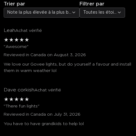
Trier par
Filtrer par
Note la plus élevée à la plus basse
Toutes les étoiles
Leah
Achat vérifié
★
★
★
★
★
"Awesome"
Reviewed in Canada on August 3, 2026
We love our Govee lights, but do yourself a favour and install
them in warm weather lol
Dave corkish
Achat vérifié
★
★
★
★
★
"There fun lights"
Reviewed in Canada on July 31, 2026
You have to have grandkids to help lol