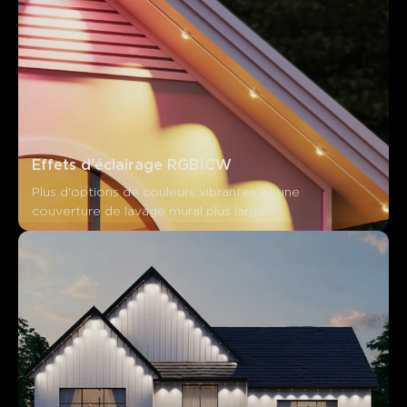
Effets d'éclairage RGBICW
Plus d'options de couleurs vibrantes et une 
couverture de lavage mural plus large
Ce que disent les clients
Ease of Installation
Product Quality
App Functionality
0
0
0