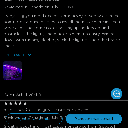
Reviewed in Canada on July 5, 2026
Everything you need except some #6 5/8" screws, is in the
box. I took around 5 hours to install them. We were in a heat
wave and I had some issues setting up ladders around
obstacles. The lights, and brackets went up easily. Wiped
down with rubbing alcohol, stick the light on, add the bracket
and 2 ...
Lire la suite
Kevin
Achat vérifié
★
★
★
★
★
$399.99
"Great product and great customer service"
Reviewed in Canada on July 3, 2026
Ajouter au panier
Acheter maintenant
Great product and great customer service from Govee. I