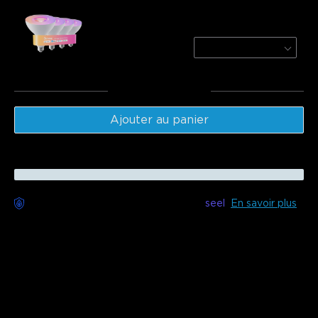
Govee PAR38 Smart LED Outdoor Bulb
1300lm
4-Pack
$134.99
Total
:
$534.98
Ajouter au panier
Livraison sans souci disponible avec
seel
En savoir plus
Description
Modèle : H705D(50ft) &
H705E(100ft) & H705F(150ft)
Ces lumières extérieures permanentes sont idéales pour les
décorations de Noël, les soirées romantiques de la Saint-
Valentin et les nuits effrayantes d'Halloween. Avec 100
modes de scène et 16 millions de couleurs, votre maison