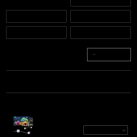
100ft
150ft
Lumières d'extension d
50ft
e 16.4ft
15,2 m + 5 m de lumière
30,5 m + 5 m de lumièr
s d'extension
es d'extension
Quantité
−
+
Lot 1
Lot 2
Lot 3
Fréquemment achetés ensemble :
Govee Permanent Outdoor Lights 2
White / 100ft
$399.99