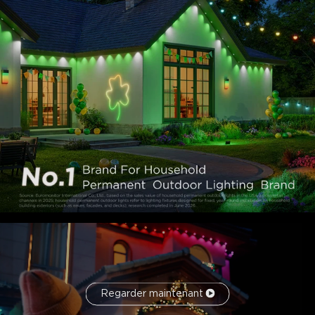
sportifs.
Durable et fiable :
Grâce aux matériaux anti-UV et à
un boîtier, un boîtier de contrôle et un adaptateur
d'alimentation légers et étanches, ces lumières de Noël
permanentes fonctionnent de manière fiable par mauvais
temps, de la chaleur estivale au froid hivernal.
Installation facile :
Utilisez simplement la colle VHB
et les clips fournis pour une expérience sans tracas.
Remarque : Ces lumières extérieures permanentes 2 ne
sont pas découpables. Prend en charge un maximum de 9
sections lumineuses & 4 câbles d'extension.
Intégration maison intelligente :
Connectez et
contrôlez de n'importe où avec l'application Govee Home,
Alexa et Google Assistant pour un éclairage polyvalent.
Un seul toucher pour créer un spectacle lumineux avec le
mode musique ou DreamView.
Regarder maintenant