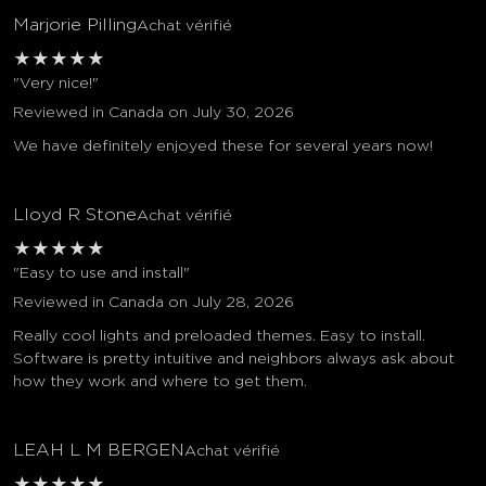
Marjorie Pilling
Achat vérifié
★
★
★
★
★
"Very nice!"
Reviewed in Canada on July 30, 2026
We have definitely enjoyed these for several years now!
Lloyd R Stone
Achat vérifié
★
★
★
★
★
"Easy to use and install"
Reviewed in Canada on July 28, 2026
Really cool lights and preloaded themes. Easy to install.
Software is pretty intuitive and neighbors always ask about
how they work and where to get them.
LEAH L M BERGEN
Achat vérifié
★
★
★
★
★