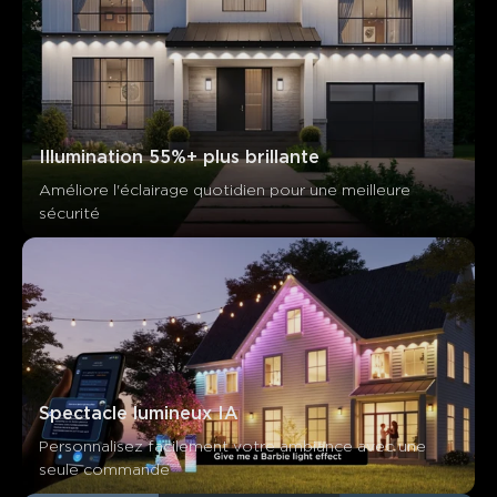
Les clients mentionnent
Positif
Négatif
Résumé
：
Généré par IA à partir du texte des avis clients
Illumination 55%+ plus brillante
Améliore l'éclairage quotidien pour une meilleure 
sécurité
Spectacle lumineux IA
Personnalisez facilement votre ambiance avec une 
seule commande