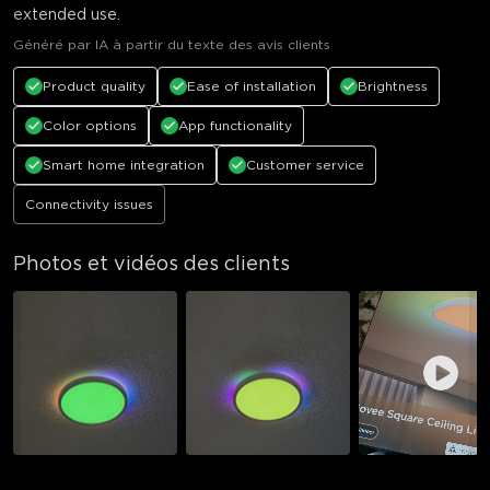
extended use.
Généré par IA à partir du texte des avis clients
Product quality
Ease of installation
Brightness
Color options
App functionality
Smart home integration
Customer service
Connectivity issues
Photos et vidéos des clients