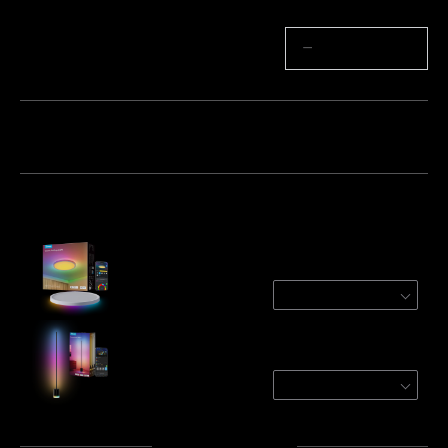
Quantité
−
+
Lot 1
Lot 2
Lot 3
Fréquemment achetés ensemble :
Govee 12 Inch RGBWW + RGBIC Smart
Ceiling Light
Round | For 15-20㎡ Spaces
$79.99
Govee Floor Lamp 2
Black / 1 Pack
$179.99
Total
:
$259.98