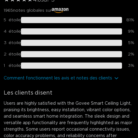
1965
notes globales sur
5
étoile
81
%
4
étoile
9
%
3
étoile
5
%
2
étoile
2
%
1
étoile
3
%
Comment fonctionnent les avis et notes des clients
Les clients disent
Users are highly satisfied with the Govee Smart Ceiling Light,
praising its brightness, easy installation, vibrant color options,
and seamless smart home integration. The sleek design and
versatile app functionality are frequently highlighted as major
strengths. Some users report occasional connectivity issues,
color accuracy problems, and reliability concerns after