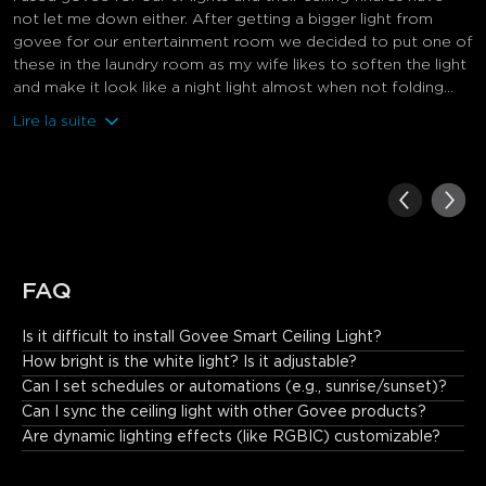
not let me down either. After getting a bigger light from
govee for our entertainment room we decided to put one of
these in the laundry room as my wife likes to soften the light
and make it look like a night light almost when not folding...
Lire la suite
FAQ
Is it difficult to install Govee Smart Ceiling Light?
No. The installation is simple, especially if it is to replace an 
How bright is the white light? Is it adjustable?
existing fixture. Just connect the wires, secure the mounting 
Can I set schedules or automations (e.g., sunrise/sunset)?
bracket, and attach the light.
Can I sync the ceiling light with other Govee products?
Are dynamic lighting effects (like RGBIC) customizable?