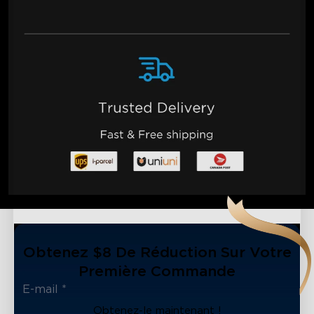
Obtenez $8 De Réduction Sur Votre
Première Commande
Obtenez-le maintenant !