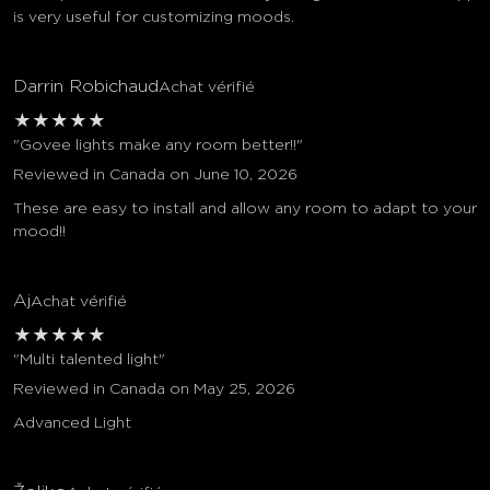
is very useful for customizing moods.
Darrin Robichaud
Achat vérifié
★
★
★
★
★
"Govee lights make any room better!!"
Reviewed in Canada on June 10, 2026
These are easy to install and allow any room to adapt to your
mood!!
Aj
Achat vérifié
★
★
★
★
★
"Multi talented light"
Reviewed in Canada on May 25, 2026
Advanced Light