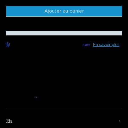
Ajouter au panier
Livraison sans souci disponible avec
seel
En savoir plus
Description
Modèle : H60A1 (Rond) & H60A4 (Carré)
Transformez votre espace avec le plafonnier intelligent
Govee RGBWW + RGBIC. Immergez-vous dans un
éclairage multicolore vibrant avec une luminosité
personnalisable.
Afficher plus
Éclairage multicolore :
La lumière principale est
RGB+WW, tandis que la lumière arrière est RGBIC pour
éclairer toute votre maison.
Luminosité et température de couleur réglables :
Livraison rapide et gratuite
Avec des températures de couleur entre 2200K et