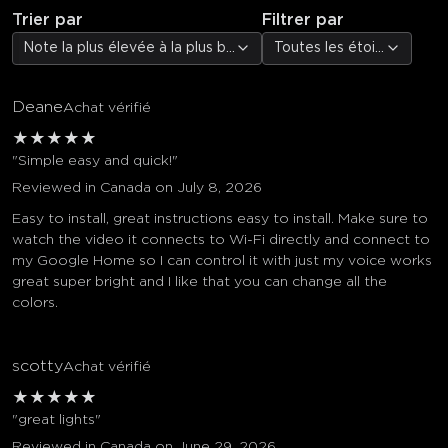
Trier par
Filtrer par
Note la plus élevée à la plus basse
Toutes les étoiles
Deane
Achat vérifié
★
★
★
★
★
"Simple easy and quick!"
Reviewed in Canada on July 8, 2026
Easy to install, great instructions easy to install. Make sure to
watch the video it connects to Wi-Fi directly and connect to
my Google Home so I can control it with just my voice works
great super bright and I like that you can change all the
colors.
scotty
Achat vérifié
★
★
★
★
★
"great lights"
Reviewed in Canada on June 29, 2026