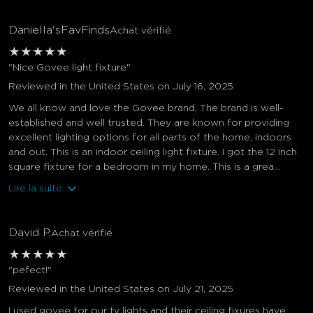
Daniella'sFavFinds
Achat vérifié
★
★
★
★
★
"Nice Govee light fixture"
Reviewed in the United States on July 16, 2025
We all know and love the Govee brand. The brand is well-
established and well trusted. They are known for providing
excellent lighting options for all parts of the home, indoors
and out. This is an indoor ceiling light fixture. I got the 12 inch
square fixture for a bedroom in my home. This is a grea...
Lire la suite
David P.
Achat vérifié
★
★
★
★
★
"pefect!"
Reviewed in the United States on July 21, 2025
I used govee for our tv lights and their ceiling fixures have