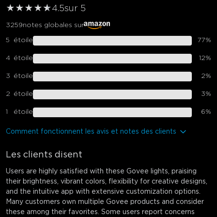
★
★
★
★
★
★
4.5
sur 5
3259
notes globales sur
5
étoile
77
%
4
étoile
12
%
3
étoile
2
%
2
étoile
3
%
1
étoile
6
%
Comment fonctionnent les avis et notes des clients
Les clients disent
Users are highly satisfied with these Govee lights, praising
their brightness, vibrant colors, flexibility for creative designs,
and the intuitive app with extensive customization options.
Many customers own multiple Govee products and consider
these among their favorites. Some users report concerns