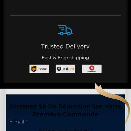
Obtenez $8 De Réduction Sur Votre
Première Commande
Obtenez-le maintenant !