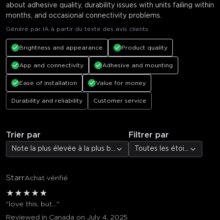
about adhesive quality, durability issues with units failing within
months, and occasional connectivity problems.
Généré par IA à partir du texte des avis clients
Brightness and appearance
Product quality
App and connectivity
Adhesive and mounting
Ease of installation
Value for money
Durability and reliability
Customer service
Trier par
Filtrer par
Note la plus élevée à la plus basse
Toutes les étoiles
Starr
Achat vérifié
★
★
★
★
★
"love this, but…"
Reviewed in Canada on July 4, 2025