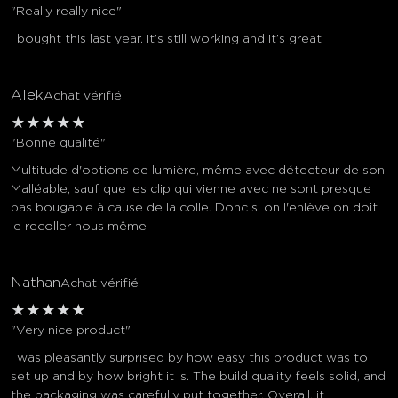
"Really really nice"
I bought this last year. It’s still working and it’s great
Alek
Achat vérifié
★
★
★
★
★
"Bonne qualité"
Multitude d'options de lumière, même avec détecteur de son.
Malléable, sauf que les clip qui vienne avec ne sont presque
pas bougable à cause de la colle. Donc si on l'enlève on doit
le recoller nous même
Nathan
Achat vérifié
★
★
★
★
★
"Very nice product"
I was pleasantly surprised by how easy this product was to
set up and by how bright it is. The build quality feels solid, and
the packaging was carefully put together. Overall, it