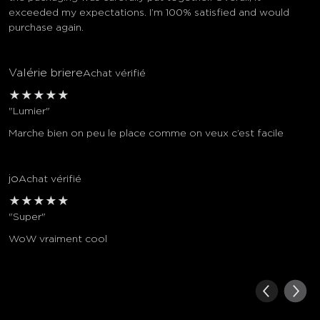
exceeded my expectations. I’m 100% satisfied and would
purchase again.
Valérie briere
Achat vérifié
★
★
★
★
★
"Lumier"
Marche bien on peu le place comme on veux c’est facile
jo
Achat vérifié
★
★
★
★
★
"Super"
WoW vraiment cool