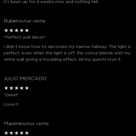
It’s been up for 4 weeks now and nothing fell.
Ruben
Achat vérifié
★
★
★
★
★
"Perfect wall decor"
I didn’t know how to decorate my narrow hallway. The light is
perfect, even when the light is off, the colour blends with my
white wall giving a moulding effect. All my guests love it.
JULIO MERCADO
★
★
★
★
★
"Great"
Love it
Maxime
Achat vérifié
★
★
★
★
★