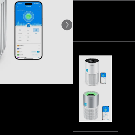
Quantité
Lot 1
Lot 2
Lot 3
Fréquemment achetés ensem
GoveeLife 
$49.99
GoveeLife 
$129.99
Tota