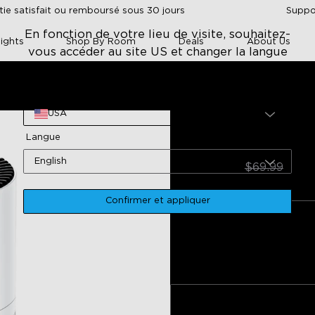
tie satisfait ou remboursé sous 30 jours
Suppor
En fonction de votre lieu de visite, souhaitez-
ights
Shop By Room
Deals
About Us
vous accéder au site US et changer la langue
en ?
Site
ficateur D'Air Intelligent GoveeLife Lite
USA
Purificateur d'Air
Langue
Lite
$49.99
English
$69.99
Confirmer et appliquer
Style
H7126
Filtre de remplacement HEP
H13