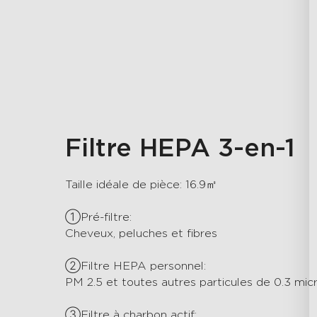
Filtre HEPA 3-en-1
Taille idéale de pièce: 16.9㎡

①Pré-filtre:

Cheveux, peluches et fibres

②Filtre HEPA personnel:

PM 2.5 et toutes autres particules de 0.3 micr
③Filtre à charbon actif:
