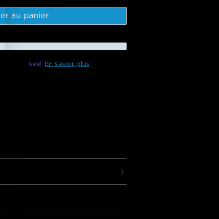
er au panier
ible avec
seel
En savoir plus
de l'air pur dans votre maison avec le
veeLife Lite. Ce purificateur d'air
 de filtre True HEPA pour purifier l'air
sine et autres espaces de votre
 et Vocal:
Les fonctionnalités incluent
 mode personnalisé/sommeil, la
e
tilateur et les rappels de changement
Purificateur d'Air GoveeLife dispose
 d'air à double canal à 360°. Certifié
t CA65.