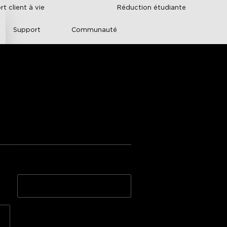
t client à vie
Réduction étudiante
Support
Communauté
 Intelligent GoveeLife 
H7126+Filtre de remplaceme
nt HEPA H13
A