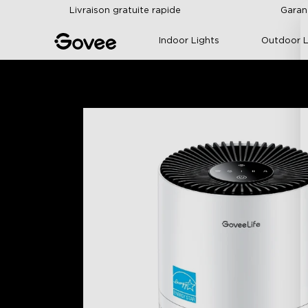
Skip to content
Livraison gratuite rapide
Garan
Indoor Lights
Outdoor L
Accueil
Purificateurs & Humidificateurs
Puri