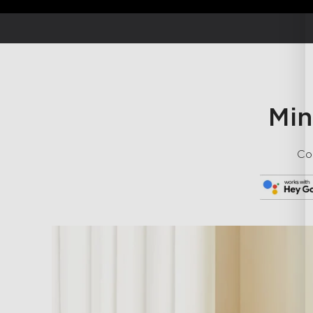
Min
Co