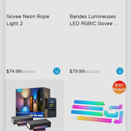
Govee Neon Rope 
Bandes Lumineuses 
Light 2
LED RGBIC Govee 
avec Couvercles
Soft Flexible Material
Cuttable and Connectable
AI Lighting Bot
60 LEDs/m with Covers
Model Calibration
50 Customizable Segments
$74.99
$79.99
$99.99
$129.99
$107
Réduit