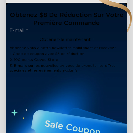
Obtenez $8 De Réduction Sur Votre
Première Commande
Obtenez-le maintenant !
Abonnez-vous à notre newsletter maintenant et recevez :
1. Code de coupon avec $8 de réduction
2. 100 points Govee Store
3. E-mails sur les nouvelles arrivées de produits, les offres
spéciales et les événements exclusifs