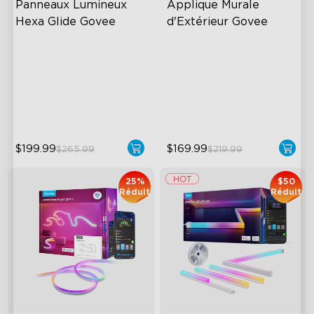
Panneaux Lumineux 
Applique Murale 
Hexa Glide Govee
d'Extérieur Govee
RBGIC Light Effects
RGBIC Lighting Effects
DIY Design
1500 Lumens White Light
Animated Effects
IP65-Rated Outdoor
Reliability
$199.99
$169.99
$265.99
$219.99
25%
$50
Réduit
Réduit