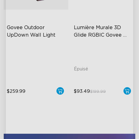
close
Govee Outdoor 
Lumière Murale 3D 
UpDown Wall Light
Glide RGBIC Govee 
Reconditionnée
Four-Sided Magic Color
Large Up Down Wall-
Washing
64 Preset Mode
Épuisé
$259.99
$93.49
$199.99