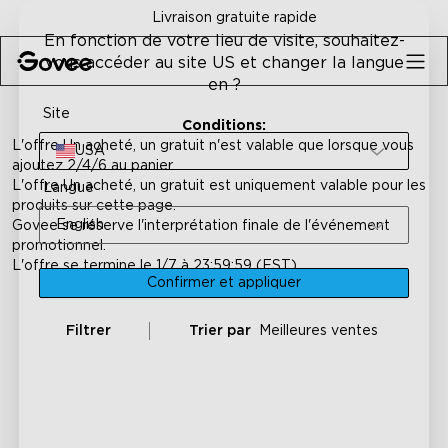
Skip to content
Livraison gratuite rapide
En fonction de votre lieu de visite, souhaitez-
vous accéder au site US et changer la langue
en ?
Site
Conditions:
L'offre Un acheté, un gratuit n'est valable que lorsque vous
USA
ajoutez 2/4/6 au panier.
L'offre Un acheté, un gratuit
est uniquement valable pour les
Langue
produits sur cette page.
English
Govee se réserve l'interprétation finale de l'événement
promotionnel.
L'offre se termine le 1/7 à 23:59:59 (EST).
Confirmer et appliquer
Filtrer
Trier par
Meilleures ventes