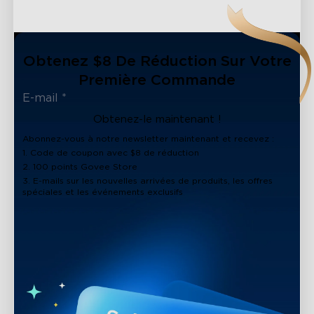
Obtenez $8 De Réduction Sur Votre
Première Commande
Obtenez-le maintenant !
Abonnez-vous à notre newsletter maintenant et recevez :
1. Code de coupon avec $8 de réduction
2. 100 points Govee Store
3. E-mails sur les nouvelles arrivées de produits, les offres
spéciales et les événements exclusifs
close