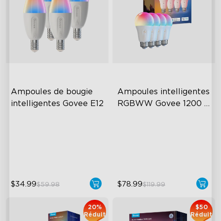
Ampoules de bougie 
Ampoules intelligentes 
intelligentes Govee E12
RGBWW Govee 1200 
Lumens
Tunable White Lighting
A19-E26 Bulbs
Dimmable Brightness
1200 Lumens Brightness
Group Control
Multiple App Modes
$34.99
$78.99
$59.98
$119.99
20%
$50
Réduit
Réduit