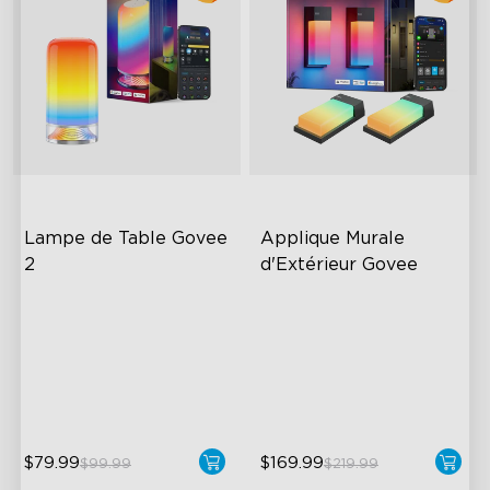
Lampe de Table Govee 
Applique Murale 
2
d'Extérieur Govee
Newly Preset Modes
RGBIC Lighting Effects
DIY Creation Support
1500 Lumens White Light
Pat-to-Wake Mode
IP65-Rated Outdoor
Reliability
$79.99
$169.99
$99.99
$219.99