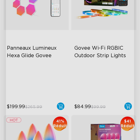
Panneaux Lumineux 
Govee Wi-Fi RGBIC 
Hexa Glide Govee
Outdoor Strip Lights
RBGIC Light Effects
Years of Quality Guarantee
DIY Design
64 Scenes Modes
Animated Effects
Sync with Music
$199.99
$84.99
$265.99
$99.99
41%
$41
Réduit
Réduit