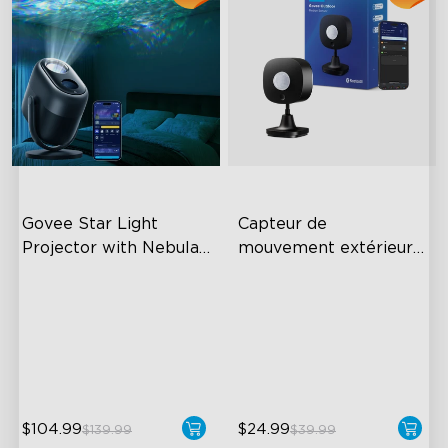
Govee Star Light 
Capteur de 
Projector with Nebula 
mouvement extérieur 
Effect
Govee
7-Zone Nebula
Adjustable Sensitivity
540ft² Coverage Area
Easy Wireless Installation
25dB Low Noise
IP65-Rated Outdoor
Reliability
$104.99
$24.99
$139.99
$39.99