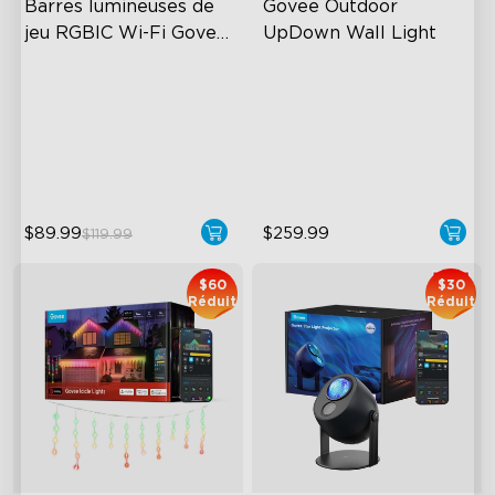
Barres lumineuses de 
Govee Outdoor 
jeu RGBIC Wi-Fi Govee 
UpDown Wall Light
avec contrôleur 
RGBIC Lighting Effects
Four-Sided Magic Color
intelligent
DIY Personalization
Large Up Down Wall-
Washing
Variety of Scene Modes
64 Preset Mode
$89.99
$259.99
$119.99
$60
$30
Réduit
Réduit