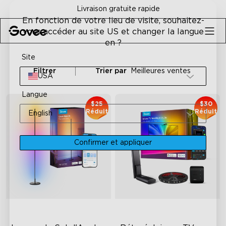
Skip to content
Garantie satisfait ou remboursé sous 30 jours
En fonction de votre lieu de visite, souhaitez-
vous accéder au site US et changer la langue
en ?
Site
Filtrer
Trier par
Meilleures ventes
USA
Langue
$25
$30
Réduit
Réduit
English
Confirmer et appliquer