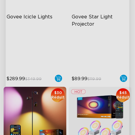
Govee Icicle Lights
Govee Star Light 
Projector
RGBWIC Lighting Effects
Exquisite Aurora Lighting
DIY Light Art
Innovative Dual Lamp Beads
Year-Round Outdoor
18 White Noise Options
Reliability
$289.99
$89.99
$349.99
$119.99
$30
$45
Réduit
Réduit