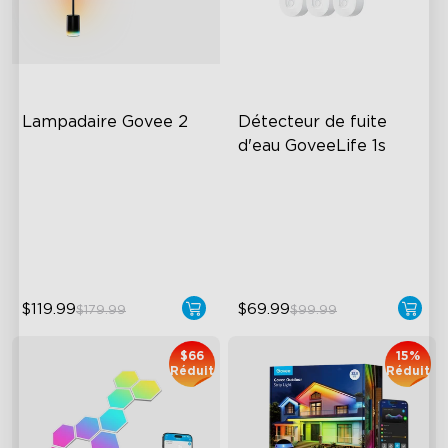
Lampadaire Govee 2
Détecteur de fuite 
d'eau GoveeLife 1s
Upgraded Modern Design
1804ft Monitor Range
1725 lm Brightness
IP67 Waterproof
DreamView Syncing
5-Year Battery Life
$119.99
$69.99
$179.99
$99.99
$66
15%
Réduit
Réduit