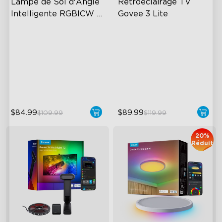
Lampe de Sol d'Angle 
Rétroéclairage TV 
Intelligente RGBICW 
Govee 3 Lite
Govee
Dynamic RGBIC Color
Fish-Eye Correction Camera
Technology
Sync with Music
Upgraded Envisual
Hands-Free Control
Technology
4-in-1 Lamp Beads
$84.99
$89.99
$109.99
$119.99
20%
Réduit