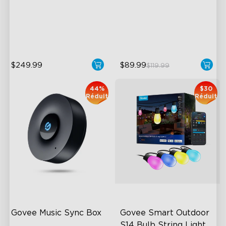
Dual-Exposure Algorithm
360° 4-sided Color
16-Bit RGBWWIC Chips &
Matching
LuminBlend™
$249.99
$89.99
$119.99
44%
$30
Réduit
Réduit
Govee Music Sync Box
Govee Smart Outdoor 
S14 Bulb String Lights 