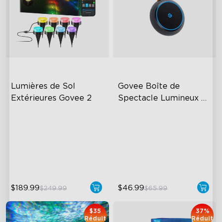
Lumières de Sol 
Govee Boîte de 
Extérieures Govee 2
Spectacle Lumineux 
d'Extérieur
Unique Reflector Design
Connect Up to 10 Lights
63 Dynamic Scene Modes
IP65-Rated Outdoor
Reliability
Year-Round IP67 Protection
Long-Lasting Battery
$189.99
$46.99
$249.99
$65.99
$35
37%
Réduit
Réduit