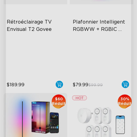
Rétroéclairage TV 
Plafonnier Intelligent 
Envisual T2 Govee
RGBWW + RGBIC 
Govee 12 Pouces
Govee Envisual Technology
Multicolored Lighting
Innovative Dual Camera
Adjustable Brightness and
Design
Color Temperature
Enhanced RGBIC Lighting
Smart Control
$189.99
$79.99
$99.99
$60
30%
Réduit
Réduit