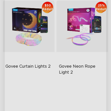
$50
25%
Réduit
Réduit
Govee Curtain Lights 2
Govee Neon Rope 
Light 2
Explore Your Creativity with
Soft Flexible Material
AI Content
AI Lighting Bot
Visualized Patterns and
Model Calibration
Smooth GIF Displays
Unlock More with DIY
Functions