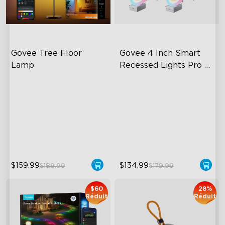
Govee Tree Floor 
Govee 4 Inch Smart 
Lamp
Recessed Lights Pro 
with Night Light
Flexible Triple-Lamp Control
LuminBlend Color Control
System
Customizable Lighting
Direction
Multiple Scene and Music
Modes
LuminBlend™ Technology
Supports Night Light
$159.99
$134.99
$189.99
$179.99
$60
28%
Réduit
Réduit