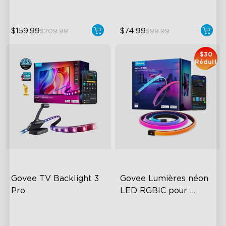
$159.99
$74.99
$209.99
$99.99
close
$30
Réduit
Govee TV Backlight 3 
Govee Lumières néon 
Pro
LED RGBIC pour 
bureaux
HDR Triple-Camera Precision
RGBIC Lighting Effects
Multi-Zone Calibration and
123 Scene Modes