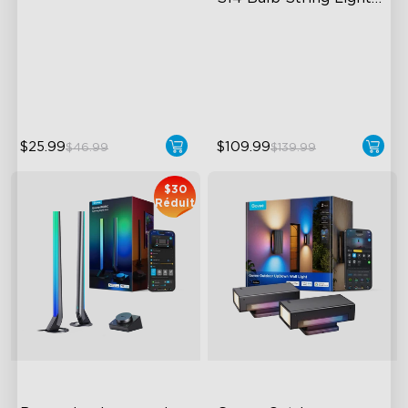
2
Sync Up to 7 Govee Devices
IP66-rated waterproof
Accurate Pickup
RGBICW Technology
22 Music Modes
100+ Scene Modes
$25.99
$109.99
$46.99
$139.99
$30
Réduit