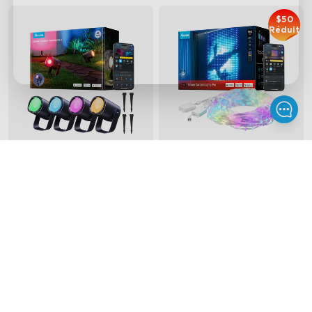
$50
Réduit
Govee Outdoor 
Govee Curtain Lights 
Spotlights 2
Pro
700 Lumens
Splice Up to 3 Sets
IP67 Waterproof Rating
250+ preset modes
RGBWIC
960 Ultra-High-Density
RGBIC LEDs