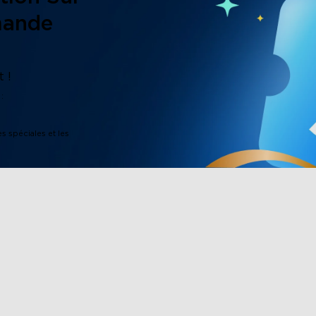
mande
 !
:
es spéciales et les
close
Boutique
Partenariat