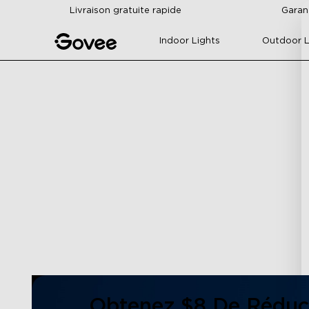
Skip to content
Livraison gratuite rapide
Garan
Indoor Lights
Outdoor L
Obtenez $8 De Réduc