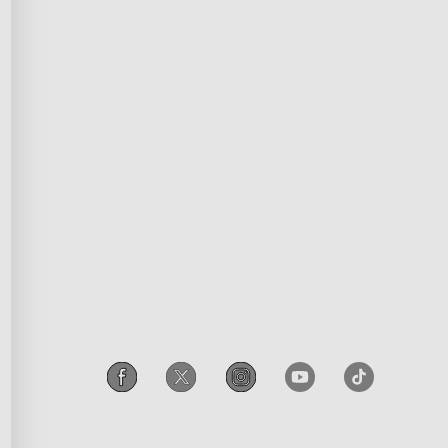
ds Program
Shipping Policy
ffiliation
Privacy Policy
prise
Terms of Service
tion
Intellectual Property Rights
e parrainage
Accessibility
ravailleurs