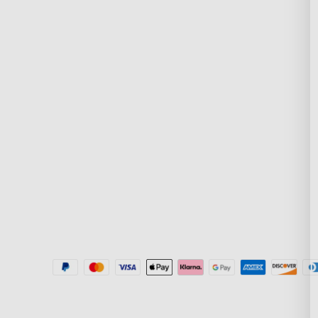
Contactez-nous
À propos de Gov
FAQs
À propos de Gove
Politique de retours et
Technologie
remboursements
New User Benefit
Where to Buy
Où acheter
Help Center
Informations de rappel
Govee Home App