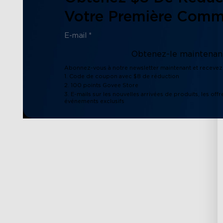
Votre Première Com
Obtenez-le maintenant
Abonnez-vous à notre newsletter maintenant et recevez 
1. Code de coupon avec $8 de réduction
2. 100 points Govee Store
3. E-mails sur les nouvelles arrivées de produits, les offr
événements exclusifs
Support
Explorer