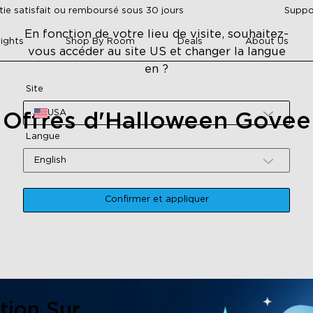
tie satisfait ou remboursé sous 30 jours
Suppor
En fonction de votre lieu de visite, souhaitez-
ights
Shop By Room
Deals
About Us
vous accéder au site US et changer la langue
en ?
Site
USA
Offres d'Halloween Govee
Langue
English
Confirmer et appliquer
tion Sur