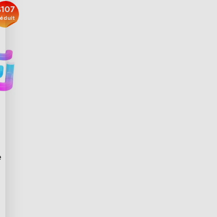
$107
éduit
 