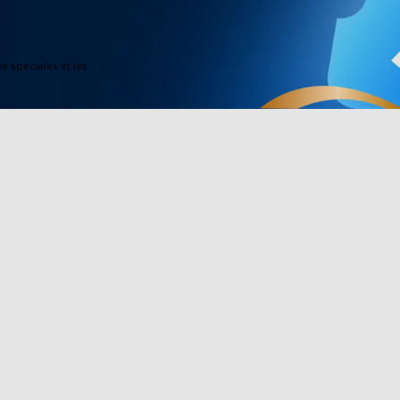
:
es spéciales et les
Boutique
Partenariat
ee
Lumières d'extérieur
Govee Rewar
eLife
Lumières d'intérieur
Programme d'a
TV Lights
Achat d'entre