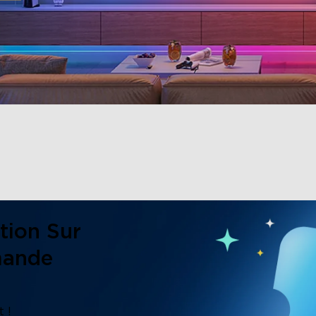
tion Sur
mande
 !