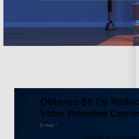
Obtenez $8 De Réduc
Votre Première Com
Obtenez-le maintenant