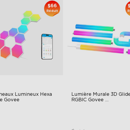
$66
Réduit
R
neaux Lumineux Hexa 
Lumière Murale 3D Glide
de Govee
RGBIC Govee 
Reconditionnée
GIC Light Effects
Y Design
imated Effects