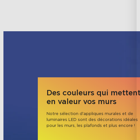
Des couleurs qui metten
en valeur vos murs
Notre sélection d'appliques murales et de 
luminaires LED sont des décorations idéales 
pour les murs, les plafonds et plus encore !