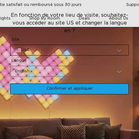
tie satisfait ou remboursé sous 30 jours
Suppor
En fonction de votre lieu de visite, souhaitez-
ights
Shop By Room
Deals
About Us
vous accéder au site US et changer la langue
en ?
Site
USA
Langue
English
Confirmer et appliquer