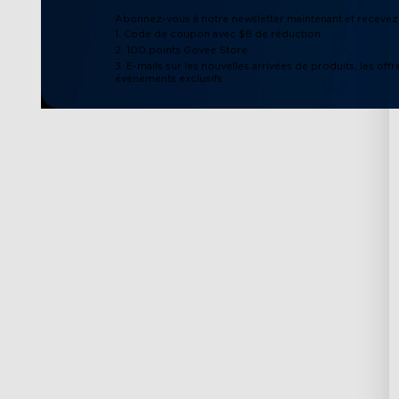
Abonnez-vous à notre newsletter maintenant et recevez 
1. Code de coupon avec $8 de réduction
2. 100 points Govee Store
3. E-mails sur les nouvelles arrivées de produits, les offr
événements exclusifs
Support
Explorer
Contactez-nous
À propos de Gov
FAQs
À propos de Gove
Politique de retours et
Technologie