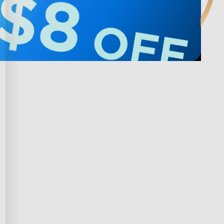
 avec Govee
Privacy & Terms
ds Program
Shipping Policy
ffiliation
Privacy Policy
prise
Terms of Service