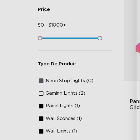
Price
$
0
-
$
1000+
Type De Produit
Neon Strip Lights (0)
Gaming Lights (2)
Pan
Panel Lights (1)
Gli
Wall Sconces (1)
RB
DI
Wall Lights (1)
An