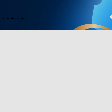
:
es spéciales et les
Boutique
Partenariat
ee
Lumières d'extérieur
Govee Rewar
eLife
Lumières d'intérieur
Programme d'a
TV Lights
Achat d'entre