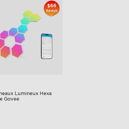
$66
Réduit
neaux Lumineux Hexa 
de Govee
GIC Light Effects
Y Design
imated Effects