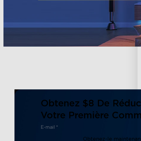
Obtenez $8 De Réduc
Votre Première Com
Obtenez-le maintenant