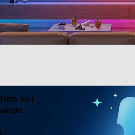
tion Sur
mande
 !