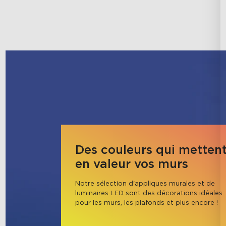
Des couleurs qui metten
en valeur vos murs
Notre sélection d'appliques murales et de 
luminaires LED sont des décorations idéales 
pour les murs, les plafonds et plus encore !