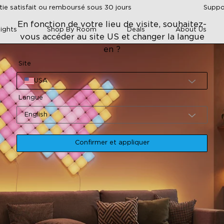
tie satisfait ou remboursé sous 30 jours
Suppor
En fonction de votre lieu de visite, souhaitez-
ights
Shop By Room
Deals
About Us
vous accéder au site US et changer la langue
en ?
Site
USA
Langue
English
Confirmer et appliquer