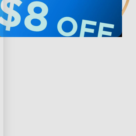
 avec Govee
Privacy & Terms
ds Program
Shipping Policy
ffiliation
Privacy Policy
prise
Terms of Service