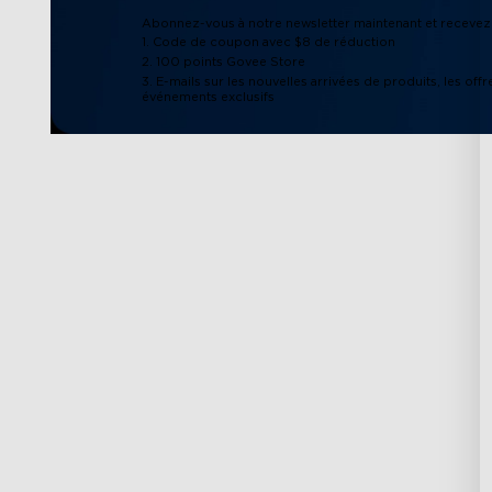
Abonnez-vous à notre newsletter maintenant et recevez 
1. Code de coupon avec $8 de réduction
2. 100 points Govee Store
3. E-mails sur les nouvelles arrivées de produits, les offr
événements exclusifs
Support
Explorer
Contactez-nous
À propos de Gov
FAQs
À propos de Gove
Politique de retours et
Technologie