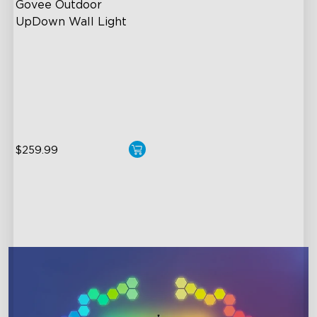
Govee Outdoor 
UpDown Wall Light
Four-Sided Magic Color
Large Up Down Wall-
Washing
64 Preset Mode
$259.99