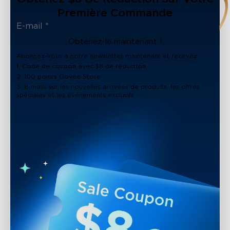
Première Commande
Obtenez-le maintenant !
Abonnez-vous à notre newsletter maintenant et recevez :
1. Code de coupon avec $8 de réduction
2. 100 points Govee Store
3. E-mails sur les nouvelles arrivées de produits, les offres
spéciales et les événements exclusifs