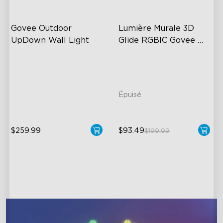
Govee Outdoor 
Lumière Murale 3D 
UpDown Wall Light
Glide RGBIC Govee 
Reconditionnée
Four-Sided Magic Color
Large Up Down Wall-
Washing
64 Preset Mode
Épuisé
close
$259.99
$93.49
$199.99