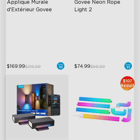
Applique Murale 
Govee Neon Rope 
d'Extérieur Govee
Light 2
RGBIC Lighting Effects
Soft Flexible Material
1500 Lumens White Light
AI Lighting Bot
IP65-Rated Outdoor
Model Calibration
Reliability
$169.99
$74.99
$219.99
$99.99
$107
Réduit