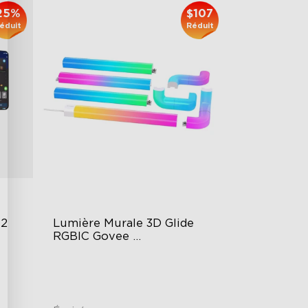
25%
$107
éduit
Réduit
 2
Lumière Murale 3D Glide 
RGBIC Govee 
Reconditionnée