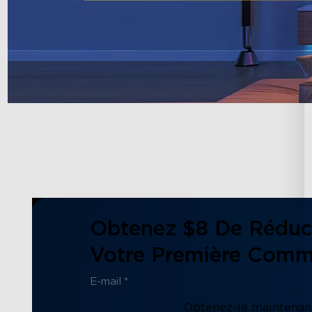
Obtenez $8 De Réduc
Votre Première Com
Obtenez-le maintenant