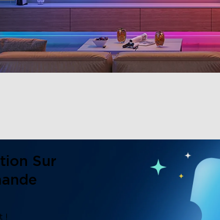
tion Sur
mande
 !