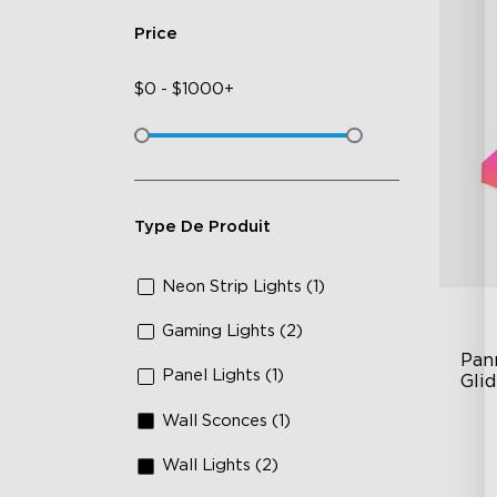
Price
$
0
-
$
1000+
Type De Produit
Neon Strip Lights (1)
Gaming Lights (2)
Pan
Panel Lights (1)
Gli
Wall Sconces (1)
RB
DI
Wall Lights (2)
An