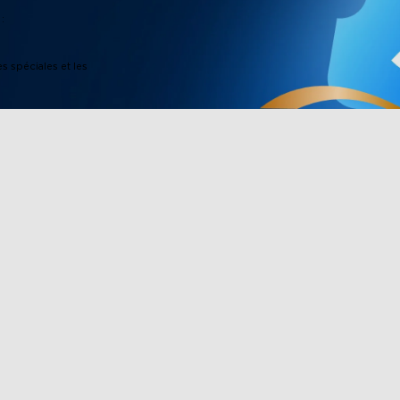
:
es spéciales et les
Boutique
Partenariat
ee
Lumières d'extérieur
Govee Rewar
eLife
Lumières d'intérieur
Programme d'a
TV Lights
Achat d'entre