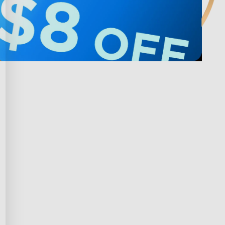
 avec Govee
Privacy & Terms
ds Program
Shipping Policy
ffiliation
Privacy Policy
prise
Terms of Service