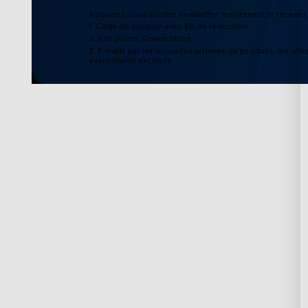
Abonnez-vous à notre newsletter maintenant et recevez 
1. Code de coupon avec $8 de réduction
2. 100 points Govee Store
3. E-mails sur les nouvelles arrivées de produits, les offr
événements exclusifs
Support
Explorer
Contactez-nous
À propos de Gov
FAQs
À propos de Gove
Politique de retours et
Technologie