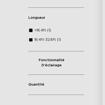
Longueur
<16.4ft (1)
16.4ft-32.8ft (1)
Fonctionnalité
D'éclairage
Quantité