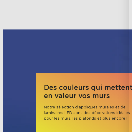
Des couleurs qui metten
en valeur vos murs
Notre sélection d'appliques murales et de 
luminaires LED sont des décorations idéales 
pour les murs, les plafonds et plus encore !