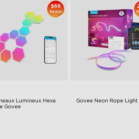
$66
Réduit
R
neaux Lumineux Hexa 
Govee Neon Rope Light
de Govee
GIC Light Effects
Soft Flexible Material
Y Design
AI Lighting Bot
imated Effects
Model Calibration