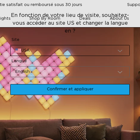
tie satisfait ou remboursé sous 30 jours
Suppor
En fonction de votre lieu de visite, souhaitez-
ights
Shop By Room
Deals
About Us
vous accéder au site US et changer la langue
en ?
Site
USA
Langue
English
Confirmer et appliquer