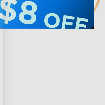
 avec Govee
Privacy & Terms
ds Program
Shipping Policy
ffiliation
Privacy Policy
prise
Terms of Service