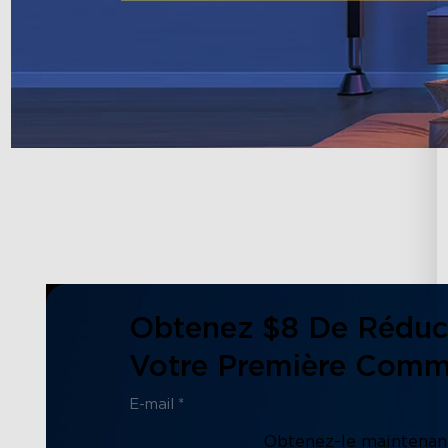
Obtenez $8 De Réduc
Votre Première Com
Obtenez-le maintenant