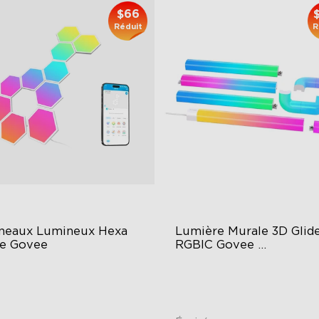
$66
Réduit
R
neaux Lumineux Hexa 
Lumière Murale 3D Glide
de Govee
RGBIC Govee 
Reconditionnée
GIC Light Effects
Y Design
imated Effects