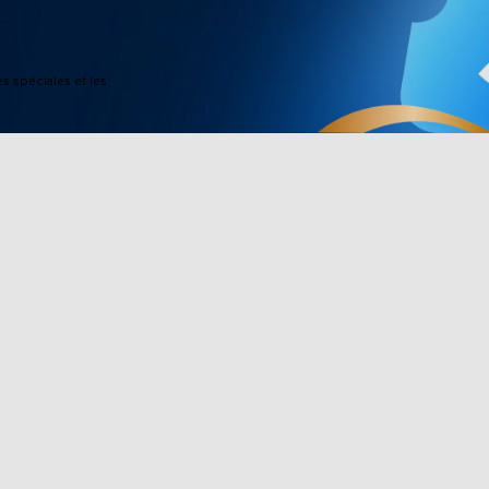
:
es spéciales et les
Boutique
Partenariat
ee
Lumières d'extérieur
Govee Rewar
eLife
Lumières d'intérieur
Programme d'a
TV Lights
Achat d'entre