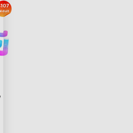
$107
éduit
 