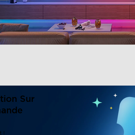
tion Sur
mande
 !