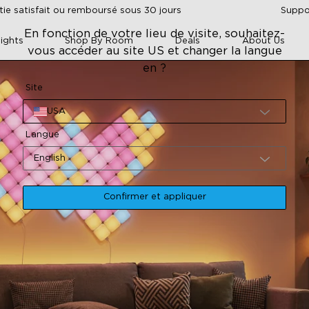
tie satisfait ou remboursé sous 30 jours
Suppor
En fonction de votre lieu de visite, souhaitez-
ights
Shop By Room
Deals
About Us
vous accéder au site US et changer la langue
en ?
Site
USA
Langue
English
Confirmer et appliquer