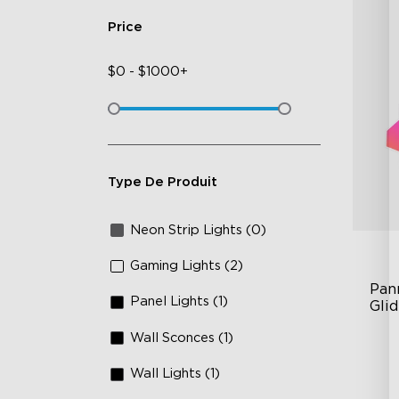
Price
$
0
-
$
1000+
Type De Produit
Neon Strip Lights (0)
Gaming Lights (2)
Pan
Panel Lights (1)
Gli
Wall Sconces (1)
RB
DI
Wall Lights (1)
An