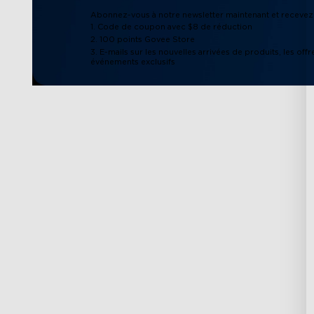
Abonnez-vous à notre newsletter maintenant et recevez 
1. Code de coupon avec $8 de réduction
2. 100 points Govee Store
3. E-mails sur les nouvelles arrivées de produits, les offr
événements exclusifs
Support
Explorer
Contactez-nous
À propos de Gov
FAQs
À propos de Gove
Politique de retours et
Technologie