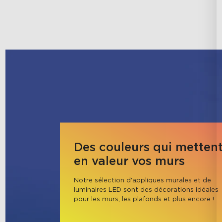
Des couleurs qui metten
en valeur vos murs
Notre sélection d'appliques murales et de 
luminaires LED sont des décorations idéales 
pour les murs, les plafonds et plus encore !