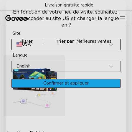
Skip to content
Livraison gratuite rapide
En fonction de votre lieu de visite, souhaitez-
vous accéder au site US et changer la langue
en ?
Site
Filtrer
Trier par
Meilleures ventes
USA
Langue
English
Confirmer et appliquer