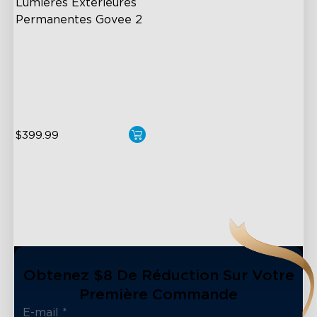
Lumières Extérieures 
Permanentes Govee 2
AI Light Show
VHB Glue and Clips
Matter Support
$399.99
Obtenez $8 De Réduction Sur Votre
Première Commande