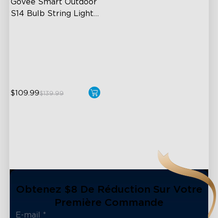
Govee Smart Outdoor 
S14 Bulb String Lights 
2
IP66-rated waterproof
RGBICW Technology
100+ Scene Modes
$109.99
$139.99
Obtenez $8 De Réduction Sur Votre
Première Commande