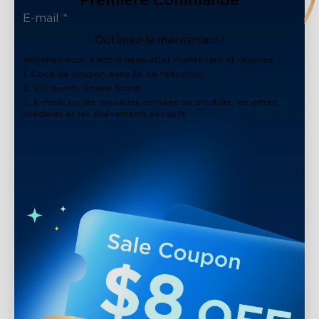
Première Commande
Obtenez-le maintenant !
Abonnez-vous à notre newsletter maintenant et recevez :
1. Code de coupon avec $8 de réduction
2. 100 points Govee Store
3. E-mails sur les nouvelles arrivées de produits, les offres
spéciales et les événements exclusifs