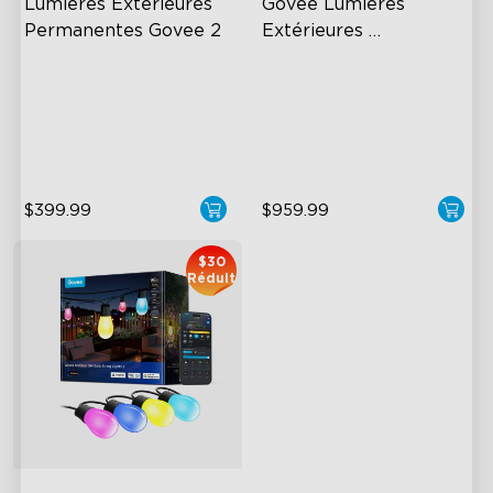
Lumières Extérieures 
Govee Lumières 
Permanentes Govee 2
Extérieures 
Permanentes Pro
AI Light Show
Cuttable and Extendable
VHB Glue and Clips
RGBWWIC Lighting Effects
Matter Support
Matter Support
$399.99
$959.99
$30
Réduit