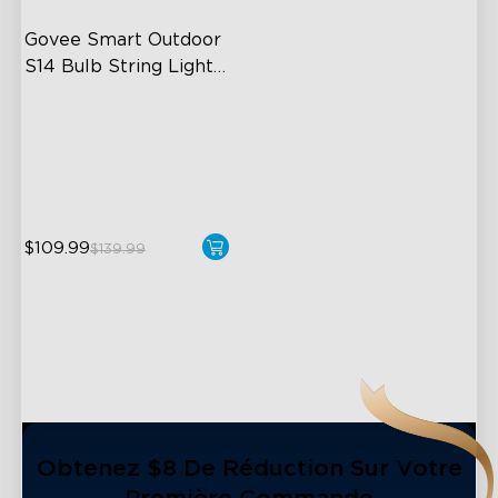
Govee Smart Outdoor 
S14 Bulb String Lights 
2
IP66-rated waterproof
RGBICW Technology
100+ Scene Modes
$109.99
$139.99
close
Obtenez $8 De Réduction Sur Votre