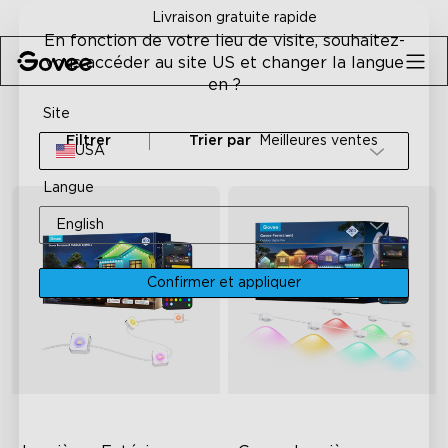
Skip to content
Livraison gratuite rapide
En fonction de votre lieu de visite, souhaitez-
vous accéder au site US et changer la langue
en ?
Site
Filtrer
Trier par
Meilleures ventes
USA
Langue
English
Confirmer et appliquer