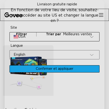
Skip to content
Livraison gratuite rapide
En fonction de votre lieu de visite, souhaitez-
vous accéder au site US et changer la langue
en ?
Site
Filtrer
Trier par
Meilleures ventes
USA
Langue
English
Confirmer et appliquer