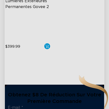
Lumières Extérieures 
Permanentes Govee 2
AI Light Show
VHB Glue and Clips
Matter Support
$399.99
Obtenez $8 De Réduction Sur Votre
Première Commande