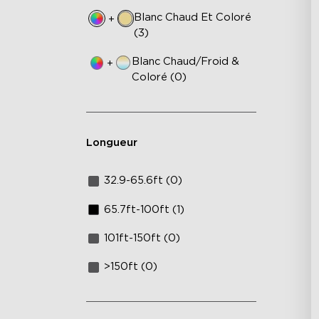
Blanc Chaud Et Coloré
+
(3)
Blanc Chaud/Froid &
+
Coloré (0)
Longueur
32.9-65.6ft (0)
65.7ft-100ft (1)
101ft-150ft (0)
>150ft (0)