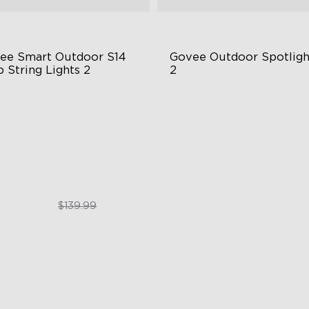
ee Smart Outdoor S14 
Govee Outdoor Spotlight
 String Lights 2
2
66-rated waterproof
700 Lumens
BICW Technology
IP67 Waterproof Rating
0+ Scene Modes
RGBWIC
$109.99
$229.99
$139.99