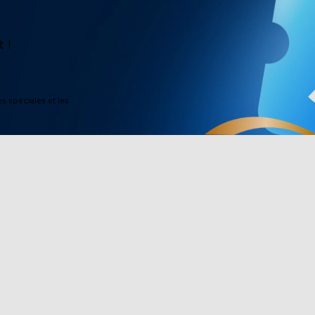
 !
:
es spéciales et les
Boutique
Partenariat
ee
Lumières d'extérieur
Govee Rewar