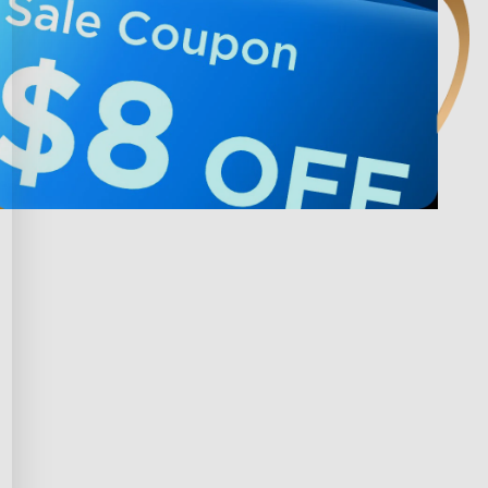
 avec Govee
Privacy & Terms
ds Program
Shipping Policy