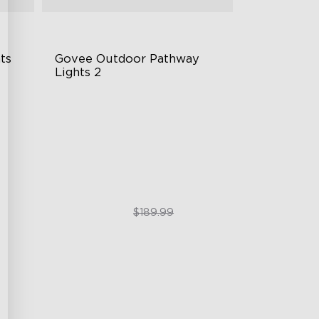
s 
Govee Outdoor Pathway 
Lights 2
Upper & Lower Lighting
4-Section Independent Control
Wide Lighting Coverage
$151.99
$189.99