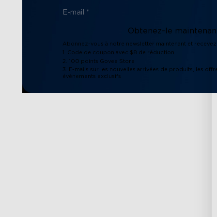
Obtenez-le maintenant
Abonnez-vous à notre newsletter maintenant et recevez 
1. Code de coupon avec $8 de réduction
2. 100 points Govee Store
3. E-mails sur les nouvelles arrivées de produits, les offr
événements exclusifs
Support
Explorer
Contactez-nous
À propos de Gov