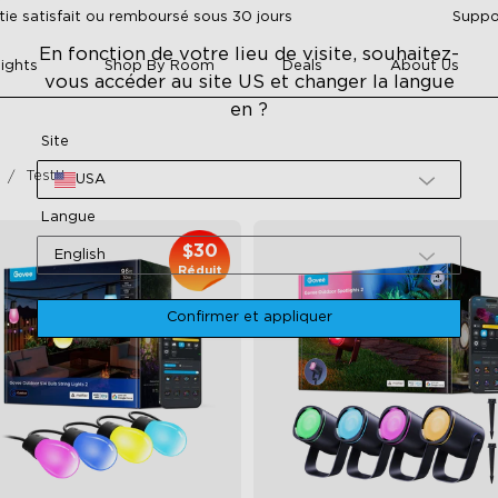
tie satisfait ou remboursé sous 30 jours
Suppor
En fonction de votre lieu de visite, souhaitez-
ights
Shop By Room
Deals
About Us
vous accéder au site US et changer la langue
en ?
Site
Testtt
USA
Langue
$30
English
Réduit
Confirmer et appliquer