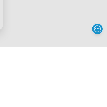
ffiliation
Privacy Policy
prise
Terms of Service
tion
Intellectual Property Rights
e parrainage
Accessibility
ravailleurs
Canada
/
French