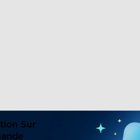
tion Sur
mande