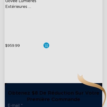
Govee Lumières 
Extérieures 
Permanentes Pro
Cuttable and Extendable
RGBWWIC Lighting Effects
Matter Support
$959.99
Obtenez $8 De Réduction Sur Votre
Première Commande