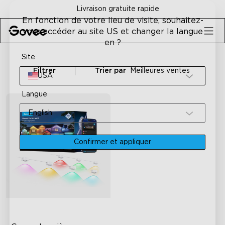
Skip to content
Livraison gratuite rapide
En fonction de votre lieu de visite, souhaitez-
vous accéder au site US et changer la langue
en ?
Site
Filtrer
Trier par
Meilleures ventes
USA
Langue
English
Confirmer et appliquer