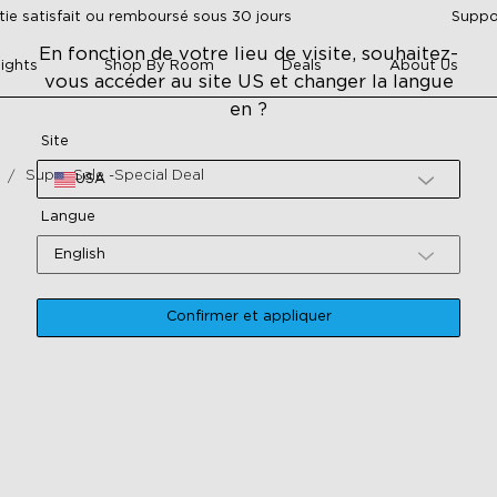
tie satisfait ou remboursé sous 30 jours
Suppor
En fonction de votre lieu de visite, souhaitez-
ights
Shop By Room
Deals
About Us
vous accéder au site US et changer la langue
en ?
Site
Super Sale -special Deal
USA
Langue
English
Confirmer et appliquer