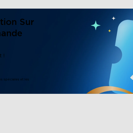
tion Sur
mande
close
 !
:
es spéciales et les