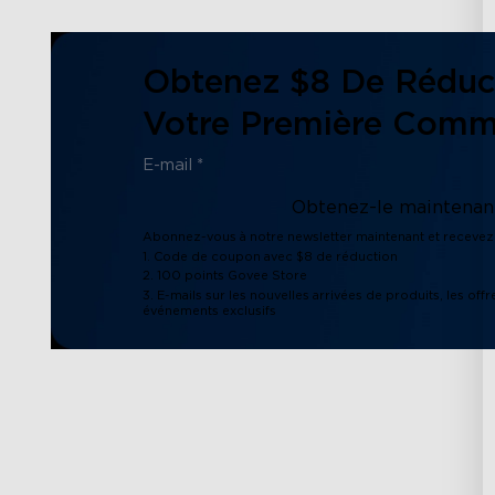
Obtenez $8 De Réduc
Votre Première Com
Obtenez-le maintenant
Abonnez-vous à notre newsletter maintenant et recevez 
1. Code de coupon avec $8 de réduction
2. 100 points Govee Store
3. E-mails sur les nouvelles arrivées de produits, les offr
événements exclusifs