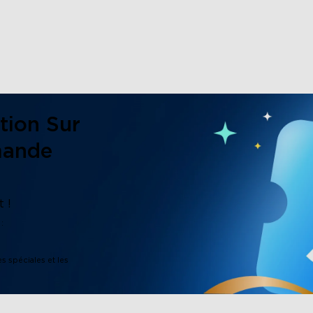
tion Sur
close
mande
 !
:
es spéciales et les