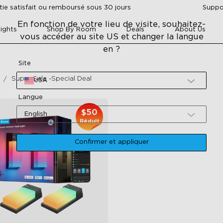
tie satisfait ou remboursé sous 30 jours
Suppor
En fonction de votre lieu de visite, souhaitez-
ights
Shop By Room
Deals
About Us
vous accéder au site US et changer la langue
en ?
Site
Super Sale -special Deal
USA
Langue
$50
English
Réduit
Confirmer et appliquer