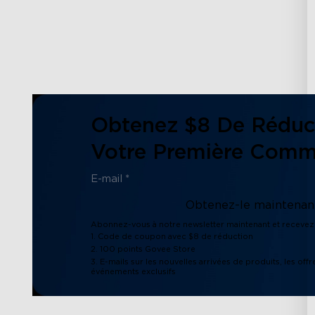
Obtenez $8 De Réduc
Votre Première Com
Obtenez-le maintenant
Abonnez-vous à notre newsletter maintenant et recevez 
1. Code de coupon avec $8 de réduction
2. 100 points Govee Store
3. E-mails sur les nouvelles arrivées de produits, les offr
événements exclusifs