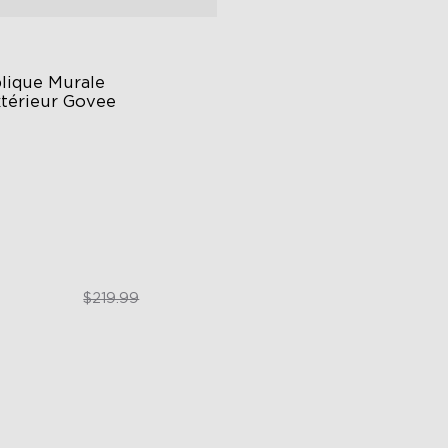
lique Murale 
xtérieur Govee
BIC Lighting Effects
00 Lumens White Light
65-Rated Outdoor Reliability
$169.99
$219.99