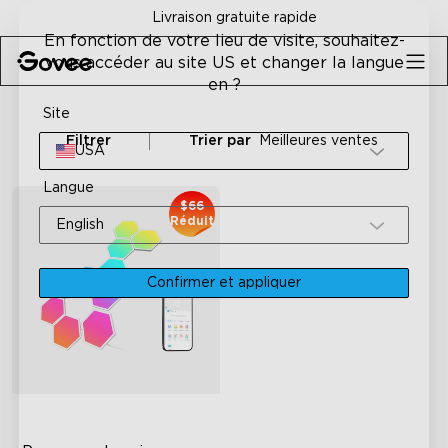
Skip to content
Livraison gratuite rapide
En fonction de votre lieu de visite, souhaitez-
vous accéder au site US et changer la langue
en ?
Site
Filtrer
Trier par
Meilleures ventes
USA
Langue
$66
Réduit
English
Confirmer et appliquer