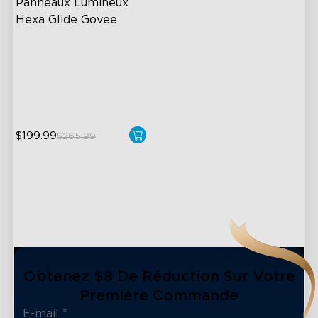
Panneaux Lumineux 
Hexa Glide Govee
RBGIC Light Effects
DIY Design
Animated Effects
$199.99
$265.99
Obtenez $8 De Réduction Sur Votre
Première Commande