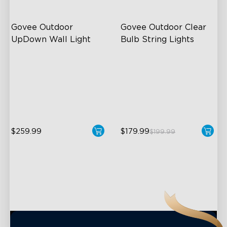
Govee Outdoor 
Govee Outdoor Clear 
UpDown Wall Light
Bulb String Lights
Four-Sided Magic Color
Transparent Design
Large Up Down Wall-
100 Scene Modes
Washing
1200 lumens Brightness
64 Preset Mode
$259.99
$179.99
close
$199.99