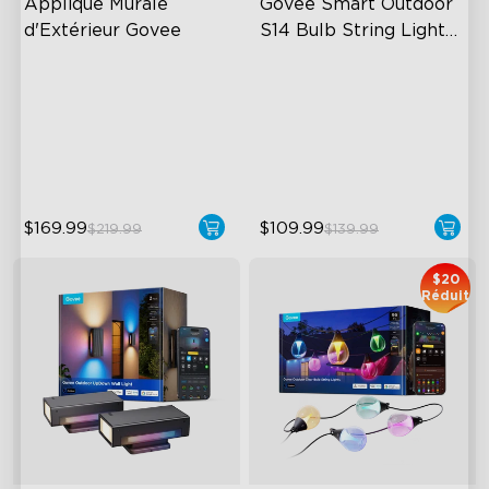
Applique Murale 
Govee Smart Outdoor 
d'Extérieur Govee
S14 Bulb String Lights 
2
RGBIC Lighting Effects
IP66-rated waterproof
1500 Lumens White Light
RGBICW Technology
IP65-Rated Outdoor
100+ Scene Modes
Reliability
$169.99
$109.99
$219.99
$139.99
$20
Réduit