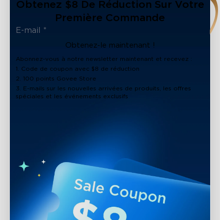
Obtenez $8 De Réduction Sur Votre
Première Commande
Obtenez-le maintenant !
Abonnez-vous à notre newsletter maintenant et recevez :
1. Code de coupon avec $8 de réduction
2. 100 points Govee Store
3. E-mails sur les nouvelles arrivées de produits, les offres
spéciales et les événements exclusifs