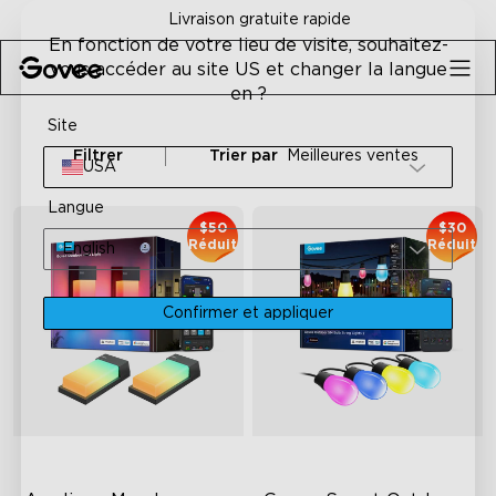
Skip to content
Livraison gratuite rapide
En fonction de votre lieu de visite, souhaitez-
vous accéder au site US et changer la langue
en ?
Site
Filtrer
Trier par
Meilleures ventes
USA
Langue
$50
$30
Réduit
Réduit
English
Confirmer et appliquer