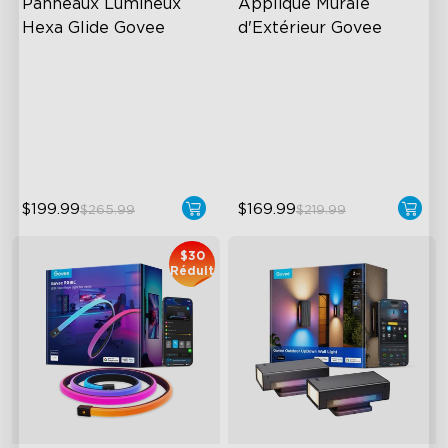
Panneaux Lumineux 
Applique Murale 
Hexa Glide Govee
d'Extérieur Govee
RBGIC Light Effects
RGBIC Lighting Effects
DIY Design
1500 Lumens White Light
Animated Effects
IP65-Rated Outdoor
Reliability
$199.99
$169.99
$265.99
$219.99
$30
Réduit