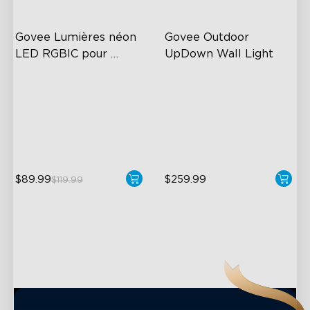
Govee Lumières néon 
Govee Outdoor 
LED RGBIC pour 
UpDown Wall Light
bureaux
RGBIC Lighting Effects
Four-Sided Magic Color
123 Scene Modes
Large Up Down Wall-
Washing
360° 4-sided Color
Matching
64 Preset Mode
$89.99
$259.99
close
$119.99