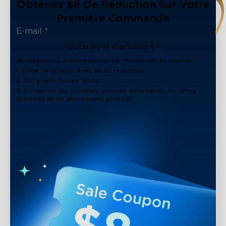
Obtenez $8 De Réduction Sur Votre
Première Commande
Obtenez-le maintenant !
Abonnez-vous à notre newsletter maintenant et recevez :
1. Code de coupon avec $8 de réduction
2. 100 points Govee Store
3. E-mails sur les nouvelles arrivées de produits, les offres
spéciales et les événements exclusifs