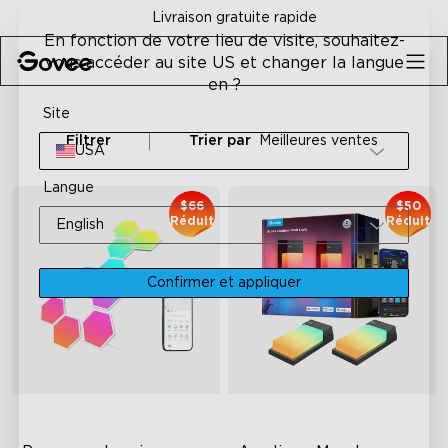
Skip to content
Livraison gratuite rapide
En fonction de votre lieu de visite, souhaitez-
vous accéder au site US et changer la langue
en ?
Site
Filtrer
Trier par
Meilleures ventes
USA
Langue
$66
$50
Réduit
Réduit
English
Confirmer et appliquer