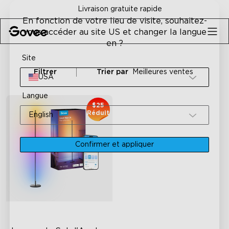
Skip to content
Livraison gratuite rapide
En fonction de votre lieu de visite, souhaitez-
vous accéder au site US et changer la langue
en ?
Site
Filtrer
Trier par
Meilleures ventes
USA
Langue
$25
Réduit
English
Confirmer et appliquer