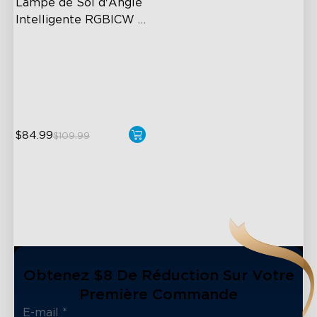
Lampe de Sol d'Angle 
Intelligente RGBICW 
Govee
Dynamic RGBIC Color
Sync with Music
Hands-Free Control
$84.99
$109.99
Obtenez $8 De Réduction Sur Votre
Première Commande